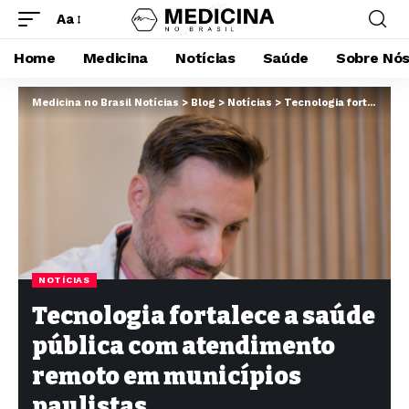
Aa
Home
Medicina
Notícias
Saúde
Sobre Nó
Medicina no Brasil Notícias
>
Blog
>
Notícias
>
Tecnologia fortalece a saúde pública com atendimento remoto em municípios paulistas
NOTÍCIAS
Tecnologia fortalece a saúde
pública com atendimento
remoto em municípios
paulistas