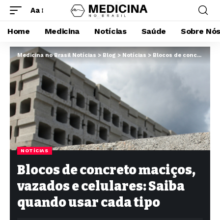
Aa
Home
Medicina
Notícias
Saúde
Sobre Nó
Medicina no Brasil Notícias
>
Blog
>
Notícias
>
Blocos de concreto maciços, vazados e celulares: Saiba quando usar cada tipo
NOTÍCIAS
Blocos de concreto maciços,
vazados e celulares: Saiba
quando usar cada tipo