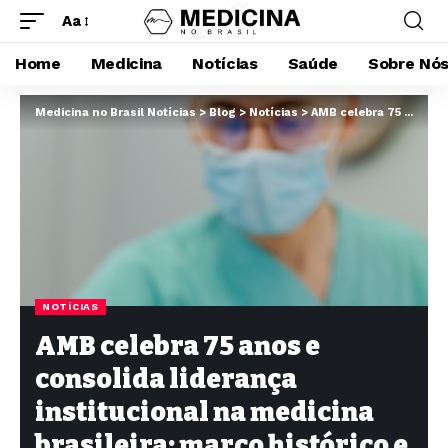
Aa
Home
Medicina
Notícias
Saúde
Sobre Nó
Medicina no Brasil Notícias
>
Blog
>
Notícias
>
AMB celebra 75 anos e consolida liderança institucional na medicina brasileira: marco histórico e impacto no setor de saúde
NOTÍCIAS
AMB celebra 75 anos e
consolida liderança
institucional na medicina
brasileira: marco histórico e