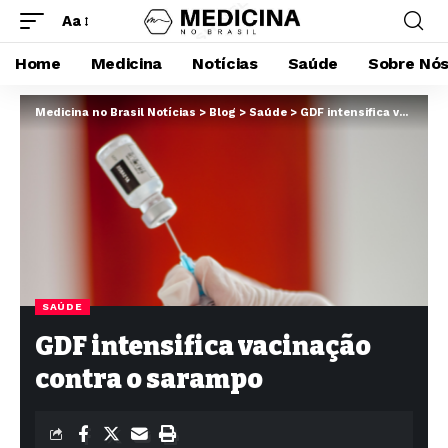
Aa
Home
Medicina
Notícias
Saúde
Sobre Nó
Medicina no Brasil Notícias
>
Blog
>
Saúde
>
GDF intensifica vacinação contra o sarampo
SAÚDE
GDF intensifica vacinação
contra o sarampo