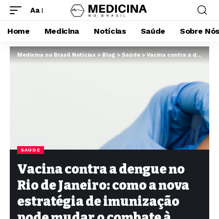
Aa
Home
Medicina
Notícias
Saúde
Sobre Nó
Medicina no Brasil Notícias
>
Blog
>
Saúde
>
Vacina contra a dengue no Rio de Janeiro: como a nova estratégia de imunização pode mudar o combate à doença
SAÚDE
Vacina contra a dengue no
Rio de Janeiro: como a nova
estratégia de imunização
pode mudar o combate à