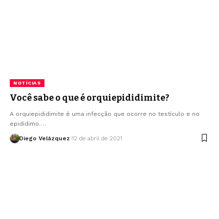
NOTÍCIAS
Você sabe o que é orquiepididimite?
A orquiepididimite é uma infecção que ocorre no testículo e no
epidídimo.…
Diego Velázquez
12 de abril de 2021