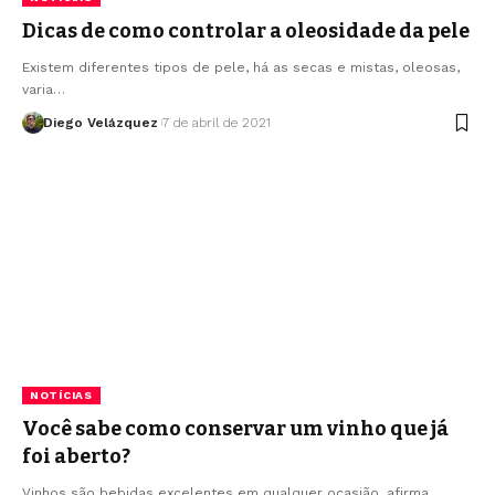
Dicas de como controlar a oleosidade da pele
Existem diferentes tipos de pele, há as secas e mistas, oleosas,
varia…
Diego Velázquez
7 de abril de 2021
NOTÍCIAS
Você sabe como conservar um vinho que já
foi aberto?
Vinhos são bebidas excelentes em qualquer ocasião, afirma