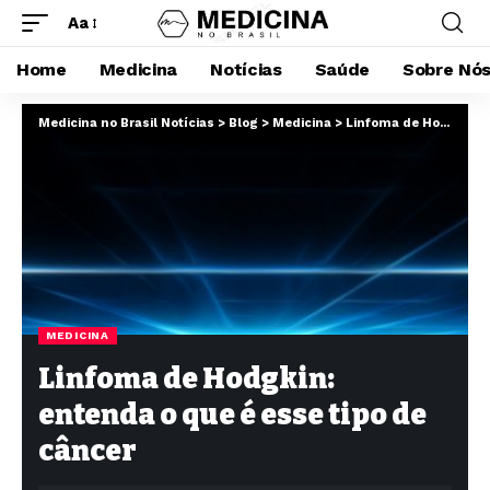
Aa
Home
Medicina
Notícias
Saúde
Sobre Nó
Medicina no Brasil Notícias
>
Blog
>
Medicina
>
Linfoma de Hodgkin: entenda o que é esse tipo de câncer
MEDICINA
Linfoma de Hodgkin:
entenda o que é esse tipo de
câncer