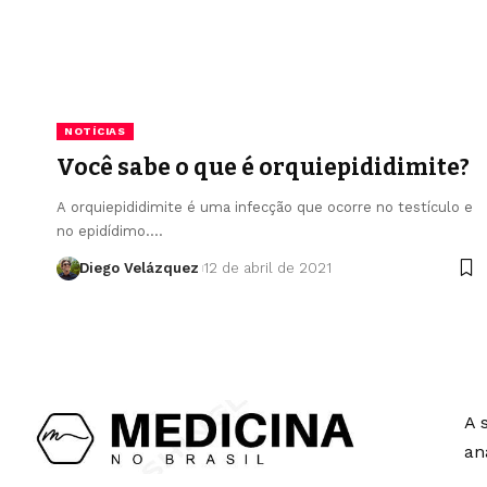
NOTÍCIAS
Você sabe o que é orquiepididimite?
A orquiepididimite é uma infecção que ocorre no testículo e
no epidídimo.…
Diego Velázquez
12 de abril de 2021
A 
an