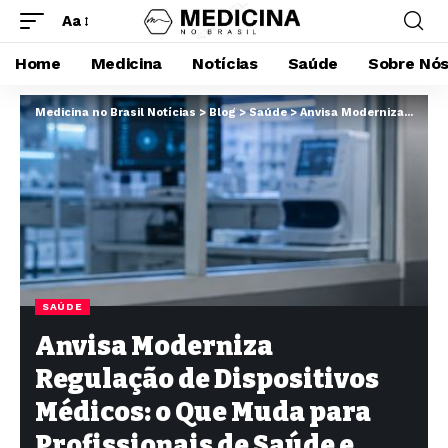
Aa
Home
Medicina
Notícias
Saúde
Sobre Nó
Medicina no Brasil Notícias
>
Blog
>
Saúde
>
Anvisa Moderniza Regulação de Dispositivos Médicos: o Que Muda para Profissionais de Saúde e Pacientes?
SAÚDE
Anvisa Moderniza
Regulação de Dispositivos
Médicos: o Que Muda para
Profissionais de Saúde e