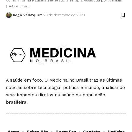
Como informa Nathalia Belletato, a Terapia Assistida por Animais
(TAA) é uma…
Diego Velázquez
28 de dezembro de 2023
A saúde em foco. O Medicina no Brasil traz as últimas
notícias sobre tecnologia, política e mundo, analisando
seus impactos diretos na saúde da população
brasileira.
Home
Sobre Nós
Quem Faz
Contato
Notícias