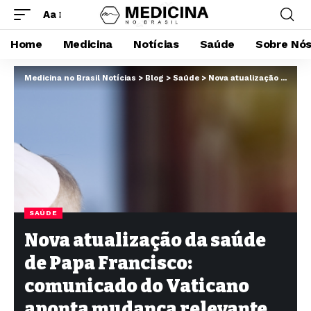
Aa
Home
Medicina
Notícias
Saúde
Sobre Nó
Medicina no Brasil Notícias
>
Blog
>
Saúde
>
Nova atualização da saúde de Papa Francisco: comunicado do Vaticano aponta mudança relevante no quadro médico e pedido do pontífice
SAÚDE
Nova atualização da saúde
de Papa Francisco:
comunicado do Vaticano
aponta mudança relevante