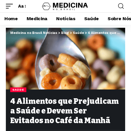
Aa
Home
Medicina
Notícias
Saúde
Sobre Nó
Medicina no Brasil Notícias
>
Blog
>
Saúde
>
4 Alimentos que Prejudicam a Saúde e Devem Ser Evitados no Café da Manhã
SAÚDE
4 Alimentos que Prejudicam
a Saúde e Devem Ser
Evitados no Café da Manhã