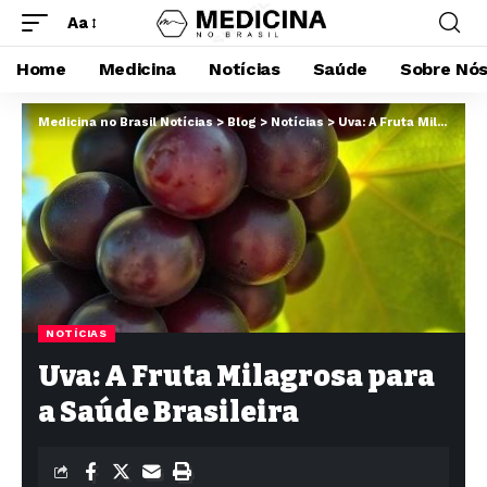
Aa
Home
Medicina
Notícias
Saúde
Sobre Nó
Medicina no Brasil Notícias
>
Blog
>
Notícias
>
Uva: A Fruta Milagrosa para a Saúde Brasileira
NOTÍCIAS
Uva: A Fruta Milagrosa para
a Saúde Brasileira