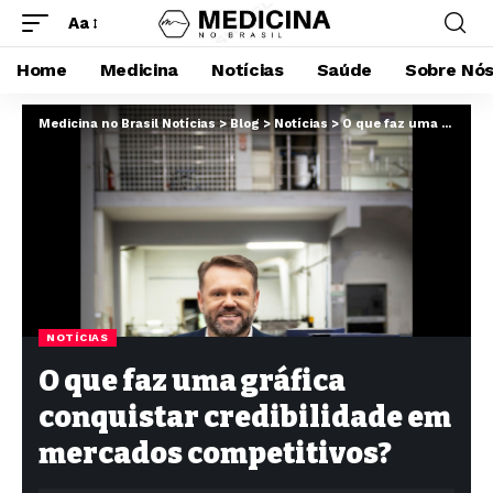
Aa
Home
Medicina
Notícias
Saúde
Sobre Nó
Medicina no Brasil Notícias
>
Blog
>
Notícias
>
O que faz uma gráfica conquistar credibilidade em mercados competitivos?
NOTÍCIAS
O que faz uma gráfica
conquistar credibilidade em
mercados competitivos?