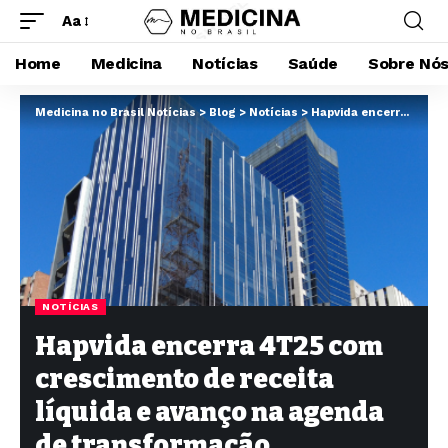
Aa
Home
Medicina
Notícias
Saúde
Sobre Nó
Medicina no Brasil Notícias
>
Blog
>
Notícias
>
Hapvida encerra 4T25 com crescimento de receita líquida e avanço na agenda de transformação operacional
NOTÍCIAS
Hapvida encerra 4T25 com
crescimento de receita
líquida e avanço na agenda
de transformação