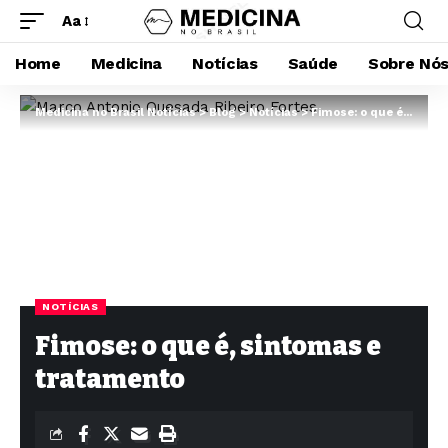
Aa
Home
Medicina
Notícias
Saúde
Sobre Nó
Medicina no Brasil Notícias
>
Blog
>
Notícias
>
Fimose: o que é, sintomas e tratamento
NOTÍCIAS
Fimose: o que é, sintomas e
tratamento