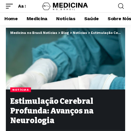
Aa
Home
Medicina
Notícias
Saúde
Sobre Nó
Medicina no Brasil Notícias
>
Blog
>
Notícias
>
Estimulação Cerebral Profunda: Avanços na Neurologia
NOTÍCIAS
Estimulação Cerebral
Profunda: Avanços na
Neurologia