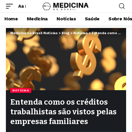
Aa
Home
Medicina
Notícias
Saúde
Sobre Nó
Medicina no Brasil Notícias
>
Blog
>
Notícias
>
Entenda como os créditos trabalhistas são vistos pelas empresas familiares
NOTÍCIAS
Entenda como os créditos
trabalhistas são vistos pelas
empresas familiares