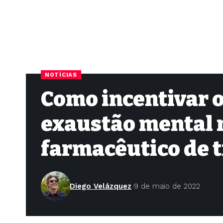
NOTÍCIAS
Como incentivar 
exaustão mental 
farmacêutico de 
Diego Velázquez
9 de maio de 2022