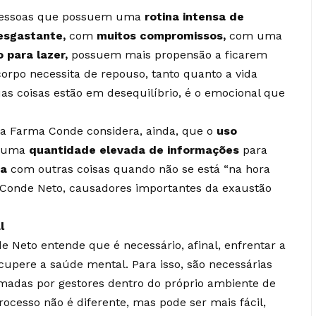
 pessoas que possuem uma
rotina intensa de
esgastante,
com
muitos compromissos,
com
uma
 para lazer,
possuem mais propensão a ficarem
orpo necessita de repouso, tanto quanto a vida
uas coisas estão em desequilíbrio, é o emocional que
da Farma Conde considera, ainda, que o
uso
, uma
quantidade elevada de informações
para
va
com outras coisas quando não se está “na hora
el Conde Neto, causadores importantes da exaustão
l
e Neto entende que é necessário, afinal, enfrentar a
cupere a saúde mental. Para isso, são necessárias
adas por gestores dentro do próprio ambiente de
rocesso não é diferente, mas pode ser mais fácil,