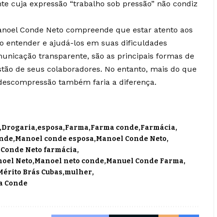
e cuja expressão “trabalho sob pressão” não condiz
anoel Conde Neto compreende que estar atento aos
o entender e ajudá-los em suas dificuldades
municação transparente, são as principais formas de
stão de seus colaboradores. No entanto, mais do que
 descompressão também faria a diferença.
Drogaria
esposa
Farma
Farma conde
Farmácia
nde
Manoel conde esposa
Manoel Conde Neto
Conde Neto farmácia
oel Neto
Manoel neto conde
Manuel Conde Farma
érito Brás Cubas
mulher
ma Conde