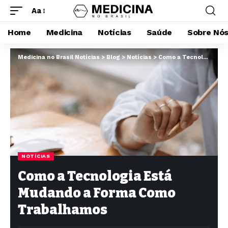
Aa
Home
Medicina
Notícias
Saúde
Sobre Nó
Medicina no Brasil Notícias
>
Blog
>
Notícias
>
Como a Tecnologia Está Mudando a Forma Como Trabalhamos
NOTÍCIAS
Como a Tecnologia Está
Mudando a Forma Como
Trabalhamos