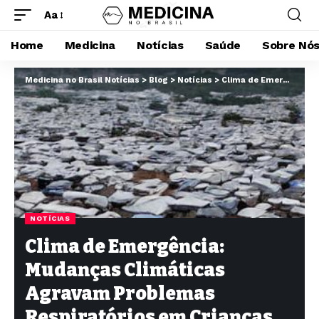
Aa
Home
Medicina
Notícias
Saúde
Sobre Nó
Medicina no Brasil Notícias
>
Blog
>
Notícias
>
Clima de Emergência: Mudanças Climáticas Agravam Problemas Respiratórios em Crianças no Brasil
NOTÍCIAS
Clima de Emergência:
Mudanças Climáticas
Agravam Problemas
Respiratórios em Crianças