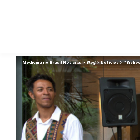
Medicina no Brasil Notícias
>
Blog
>
Notícias
>
“Bichos