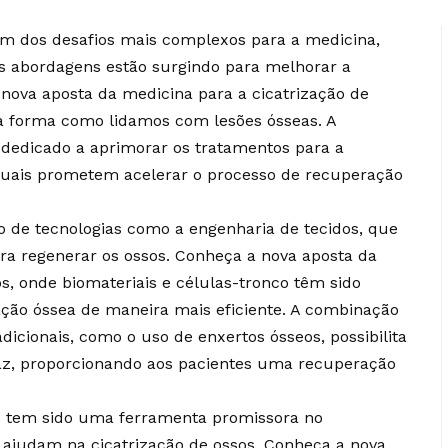
um dos desafios mais complexos para a medicina,
s abordagens estão surgindo para melhorar a
nova aposta da medicina para a cicatrização de
a forma como lidamos com lesões ósseas. A
 dedicado a aprimorar os tratamentos para a
atuais prometem acelerar o processo de recuperação
o de tecnologias como a engenharia de tecidos, que
ra regenerar os ossos. Conheça a nova aposta da
s, onde biomateriais e células-tronco têm sido
ação óssea de maneira mais eficiente. A combinação
icionais, como o uso de enxertos ósseos, possibilita
caz, proporcionando aos pacientes uma recuperação
D tem sido uma ferramenta promissora no
 ajudam na cicatrização de ossos. Conheça a nova