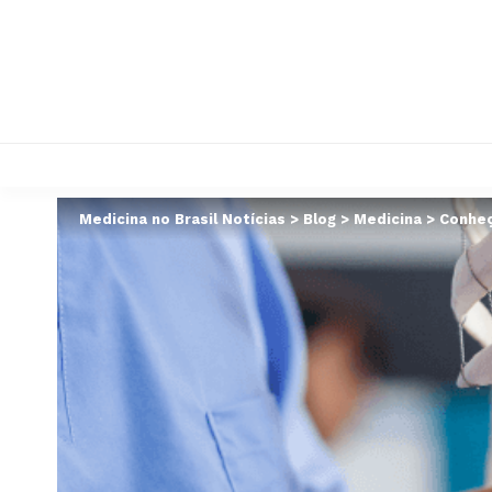
Medicina no Brasil Notícias
>
Blog
>
Medicina
>
Conheç